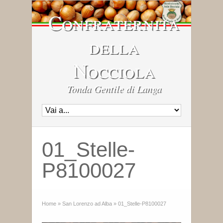
Confraternita
della
Nocciola
Tonda Gentile di Langa
01_Stelle-
P8100027
Home
»
San Lorenzo ad Alba
»
01_Stelle-P8100027