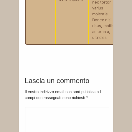
nec tortor
varius
molestie.
Donec nisi
risus, mollis
ac urna a,
ultricies
Lascia un commento
Il vostro indirizzo email non sarà pubblicato I
campi contrassegnati sono richiesti
*