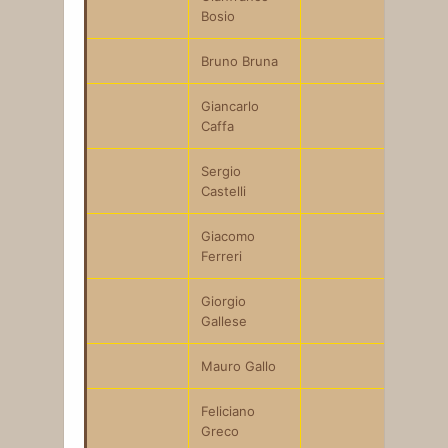
Bosio
Bruno Bruna
Giancarlo
Caffa
Sergio
Castelli
Giacomo
Ferreri
Giorgio
Gallese
Mauro Gallo
Feliciano
Greco