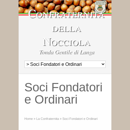
Confraternita
della
Nocciola
Tonda Gentile di Langa
Soci Fondatori
e Ordinari
Home
»
La Confraternita
»
Soci Fondatori e Ordinari