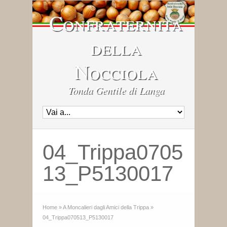
Confraternita
della
Nocciola
Tonda Gentile di Langa
04_Trippa0705
13_P5130017
Home
»
A Moncalieri dagli Amici della Trippa
»
04_Trippa070513_P5130017