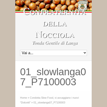
Confraternita
della
Nocciola
Tonda Gentile di Langa
01_slowlanga0
7_P7100003
Home
»
Condotta Slow Food, si assaggiano i nuovi
“Dolcetti”
»
01_slowlanga07_P7100003