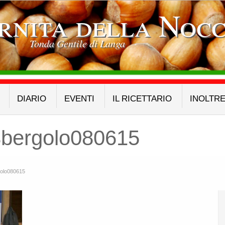
rnita della Nocc
Tonda Gentile di Langa
DIARIO
EVENTI
IL RICETTARIO
INOLTR
bergolo080615
olo080615