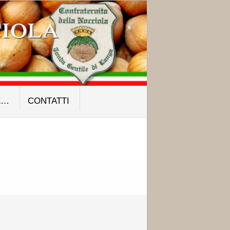
iola
E…
CONTATTI