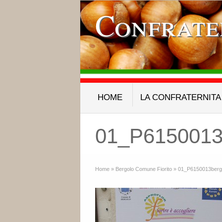
Confrate
HOME
LA CONFRATERNITA
01_P6150013
Home
»
Bergolo Comune Fiorito
»
01_P6150013berg