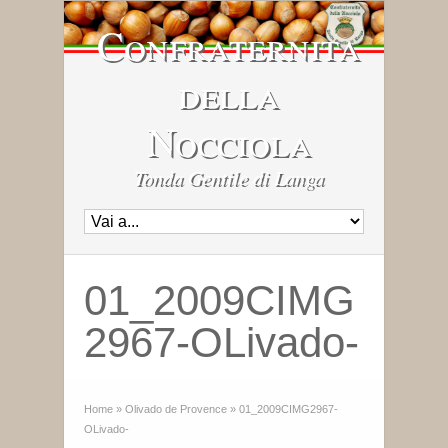
Confraternita
della
Nocciola
Tonda Gentile di Langa
01_2009CIMG
2967-OLivado-
Home
»
Olivado de Provence
»
01_2009CIMG2967-
OLivado-