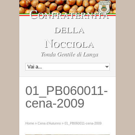
Confraternita
della
Nocciola
Tonda Gentile di Langa
01_PB060011-
cena-2009
Home
»
Cena d’Autunno
»
01_PB060011-cena-2009