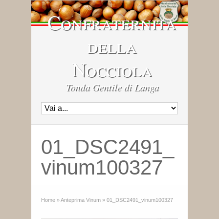
Confraternita
della
Nocciola
Tonda Gentile di Langa
01_DSC2491_
vinum100327
Home
»
Anteprima Vinum
»
01_DSC2491_vinum100327