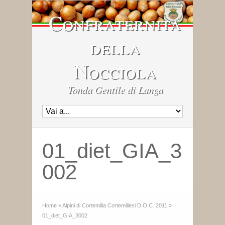
Confraternita
della
Nocciola
Tonda Gentile di Langa
01_diet_GIA_3
002
Home
»
Alpini di Cortemilia Cortemiliesi D.O.C. 2011
»
01_diet_GIA_3002