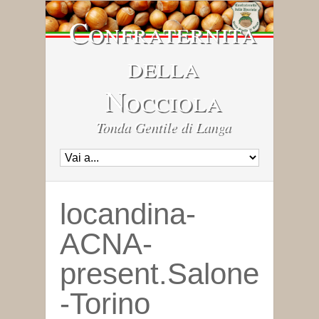
Confraternita
della
Nocciola
Tonda Gentile di Langa
locandina-
ACNA-
present.Salone
-Torino