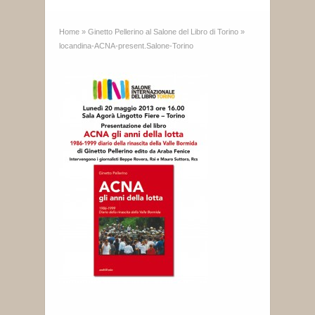
Home
»
Ginetto Pellerino al Salone del Libro di Torino
»
locandina-ACNA-present.Salone-Torino