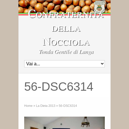
Confraternita
della
Nocciola
Tonda Gentile di Langa
56-DSC6314
Home
»
La Dieta 2013
»
56-DSC6314