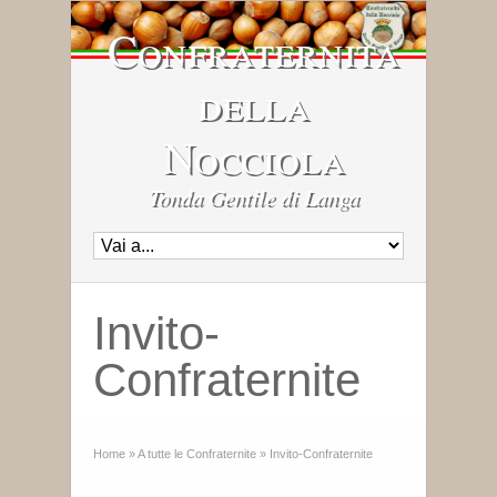
Confraternita
della
Nocciola
Tonda Gentile di Langa
Invito-
Confraternite
Home
»
A tutte le Confraternite
»
Invito-Confraternite