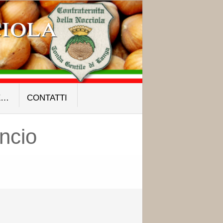
iola
E…
CONTATTI
ncio