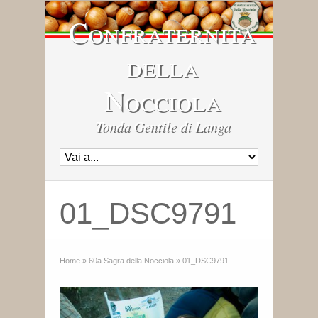
Confraternita
della
Nocciola
Tonda Gentile di Langa
01_DSC9791
Home
»
60a Sagra della Nocciola
»
01_DSC9791