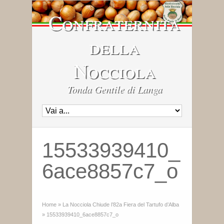
Confraternita
della
Nocciola
Tonda Gentile di Langa
15533939410_
6ace8857c7_o
Home
»
La Nocciola Chiude l’82a Fiera del Tartufo d’Alba
»
15533939410_6ace8857c7_o