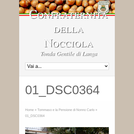
Confraternita
della
Nocciola
Tonda Gentile di Langa
01_DSC0364
Home
»
Tommaso e la Pensione di Nonno Carlo
»
01_DSC0364