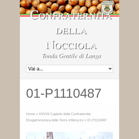
Confraternita
della
Nocciola
Tonda Gentile di Langa
01-P1110487
Home
»
XXXVII Capitolo della Confraternita
Enogatronomica delle Terre d’Abruzzo
»
01-P1110487