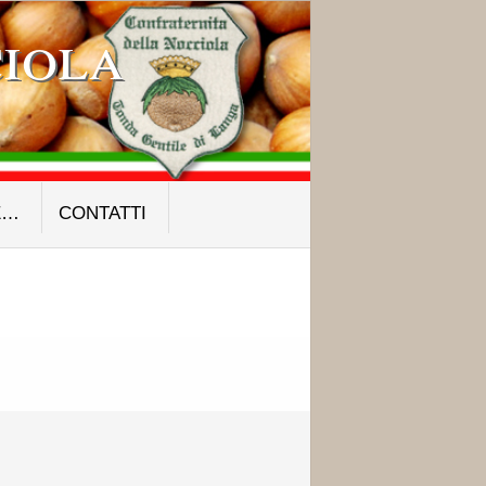
iola
E…
CONTATTI