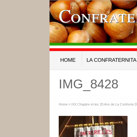
Confrate
HOME
LA CONFRATERNITA
IMG_8428
Home
»
IXX Chapitre et les 20 Ans de La Confrerie 