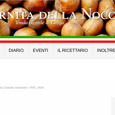
rnita della Nocc
Tonda Gentile di Langa
DIARIO
EVENTI
IL RICETTARIO
INOLTR
Des Gueules Infarinees
»
IMG_8428