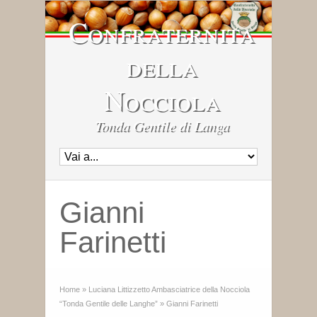
Confraternita
della
Nocciola
Tonda Gentile di Langa
Gianni
Farinetti
Home
»
Luciana Littizzetto Ambasciatrice della Nocciola
“Tonda Gentile delle Langhe”
»
Gianni Farinetti