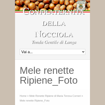
Confraternita
della
Nocciola
Tonda Gentile di Langa
Mele renette
Ripiene_Foto
Home
»
Mele Renette Ripiene di Maria Teresa Corneri
»
Mele renette Ripiene_Foto