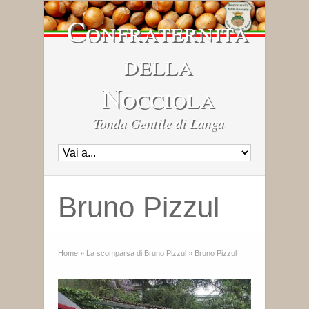
Confraternita
della
Nocciola
Tonda Gentile di Langa
Bruno Pizzul
Home
»
La scomparsa di Bruno Pizzul
»
Bruno Pizzul