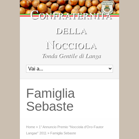
Confraternita
della
Nocciola
Tonda Gentile di Langa
Famiglia
Sebaste
Home
»
1° Annuncio Premio “Nocciola d’Oro-Fautor
Langae” 2011
»
Famiglia Sebaste