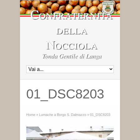
Confraternita
della
Nocciola
Tonda Gentile di Langa
01_DSC8203
Home
»
Lumache a Borgo S. Dalmazzo
»
01_DSC8203