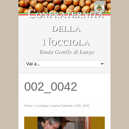
Confraternita
della
Nocciola
Tonda Gentile di Langa
002_0042
Home
»
La trippa a Santa Caterina
»
002_0042