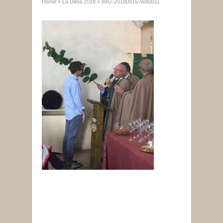
Home
»
La Dieta 2018
»
IMG-20180916-WA0011