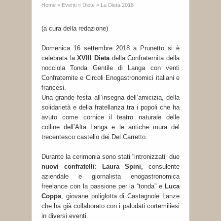
Home
»
Eventi
»
Diete
»
La Dieta 2018
(a cura della redazione)
Domenica 16 settembre 2018 a Prunetto si è
celebrata la
XVIII Dieta
della Confraternita della
nocciola Tonda Gentile di Langa con venti
Confraternite e Circoli Enogastronomici italiani e
francesi.
Una grande festa all’insegna dell’amicizia, della
solidarietà e della fratellanza tra i popoli che ha
avuto come cornice il teatro naturale delle
colline dell’Alta Langa e le antiche mura del
trecentesco castello dei Del Carretto.
Durante la cerimonia sono stati “intronizzati” due
nuovi confratelli: Laura Spini,
consulente
aziendale e giornalista enogastronomica
freelance con la passione per la “tonda” e
Luca
Coppa
, giovane poliglotta di Castagnole Lanze
che ha già collaborato con i paludati cortemiliesi
in diversi eventi.