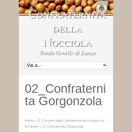
Confraternita
della
Nocciola
Tonda Gentile di Langa
02_Confraterni
ta Gorgonzola
Home
»
21° Convivio della Confraternita del Gorgonzola
di Cameri
»
02_Confraternita Gorgonzola