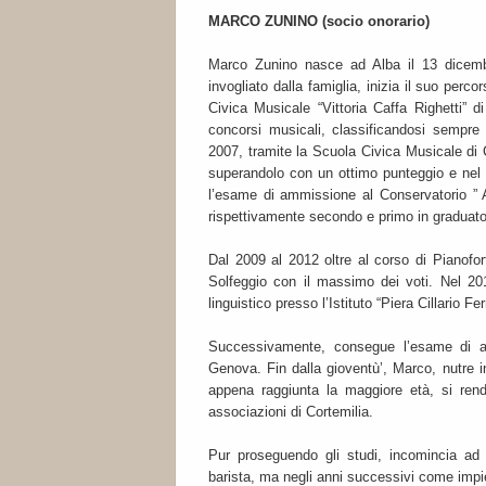
MARCO ZUNINO (socio onorario)
Marco Zunino nasce ad Alba il 13 dicembre
invogliato dalla famiglia, inizia il suo per
Civica Musicale “Vittoria Caffa Righetti” d
concorsi musicali, classificandosi sempre
2007, tramite la Scuola Civica Musicale di 
superandolo con un ottimo punteggio e nel 
l’esame di ammissione al Conservatorio ” A.
rispettivamente secondo e primo in graduato
Dal 2009 al 2012 oltre al corso di Pianofor
Solfeggio con il massimo dei voti. Nel 20
linguistico presso l’Istituto “Piera Cillario Fe
Successivamente, consegue l’esame di amm
Genova. Fin dalla gioventù’, Marco, nutre in
appena raggiunta la maggiore età, si rend
associazioni di Cortemilia.
Pur proseguendo gli studi, incomincia ad
barista, ma negli anni successivi come impieg