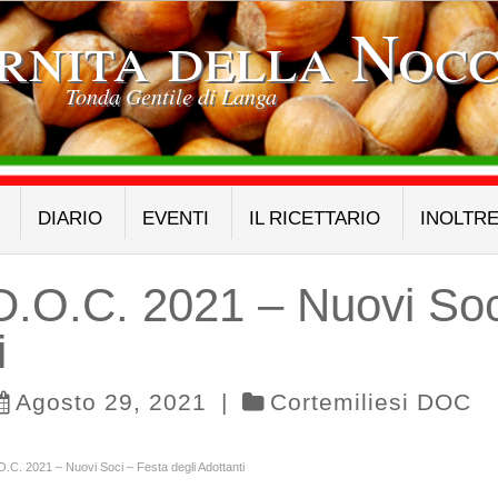
rnita della Nocc
Tonda Gentile di Langa
DIARIO
EVENTI
IL RICETTARIO
INOLTR
D.O.C. 2021 – Nuovi Soc
i
Agosto 29, 2021
|
Cortemiliesi DOC
O.C. 2021 – Nuovi Soci – Festa degli Adottanti