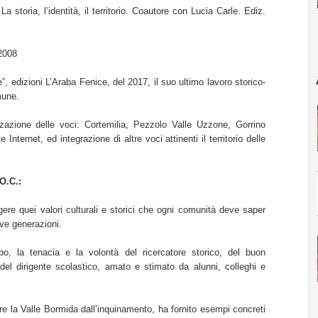
 storia, l’identità, il territorio. Coautore con Lucia Carle. Ediz.
2008
, edizioni L’Araba Fenice, del 2017, il suo ultimo lavoro storico-
mune.
azione delle voci: Cortemilia, Pezzolo Valle Uzzone, Gorrino
 Internet, ed integrazione di altre voci attinenti il territorio delle
O.C.:
gere quei valori culturali e storici che ogni comunità deve saper
ve generazioni.
rbo, la tenacia e la volontà del ricercatore storico, del buon
del dirigente scolastico, amato e stimato da alunni, colleghi e
rare la Valle Bormida dall’inquinamento, ha fornito esempi concreti