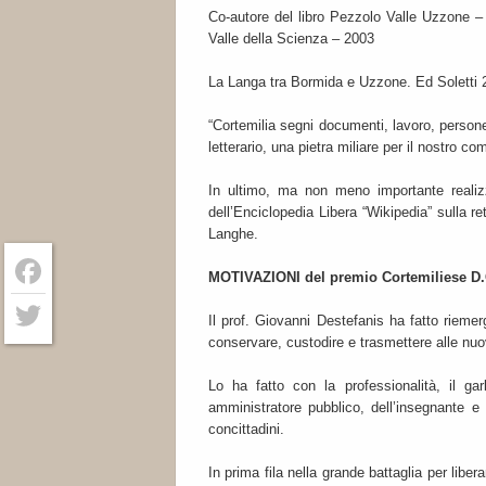
Co-autore del libro Pezzolo Valle Uzzone – La
Valle della Scienza – 2003
La Langa tra Bormida e Uzzone. Ed Soletti 
“Cortemilia segni documenti, lavoro, persone”
letterario, una pietra miliare per il nostro co
In ultimo, ma non meno importante realizz
dell’Enciclopedia Libera “Wikipedia” sulla rete
Langhe.
MOTIVAZIONI del premio Cortemiliese D.
Facebook
Il prof. Giovanni Destefanis ha fatto riemer
conservare, custodire e trasmettere alle nuo
Twitter
Lo ha fatto con la professionalità, il ga
amministratore pubblico, dell’insegnante e 
concittadini.
In prima fila nella grande battaglia per libe