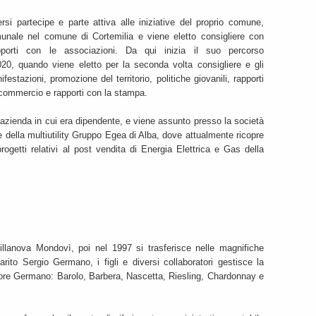
si partecipe e parte attiva alle iniziative del proprio comune,
unale nel comune di Cortemilia e viene eletto consigliere con
porti con le associazioni. Da qui inizia il suo percorso
020, quando viene eletto per la seconda volta consigliere e gli
tazioni, promozione del territorio, politiche giovanili, rapporti
e commercio e rapporti con la stampa.
l’azienda in cui era dipendente, e viene assunto presso la società
 della multiutility Gruppo Egea di Alba, dove attualmente ricopre
progetti relativi al post vendita di Energia Elettrica e Gas della
lanova Mondovì, poi nel 1997 si trasferisce nelle magnifiche
rito Sergio Germano, i figli e diversi collaboratori gestisce la
ttore Germano: Barolo, Barbera, Nascetta, Riesling, Chardonnay e