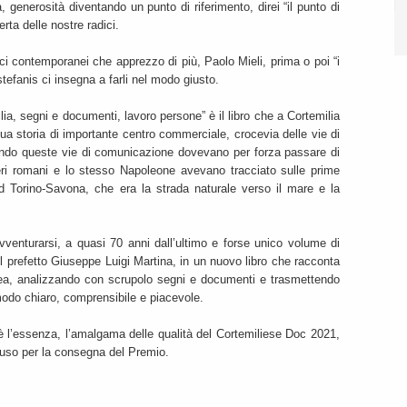
à, generosità diventando un punto di riferimento, direi “il punto di
perta delle nostre radici.
ici contemporanei che apprezzo di più, Paolo Mieli, prima o poi “i
estefanis ci insegna a farli nel modo giusto.
ilia, segni e documenti, lavoro persone” è il libro che a Cortemilia
a storia di importante centro commerciale, crocevia delle vie di
ando queste vie di comunicazione dovevano per forza passare di
neri romani e lo stesso Napoleone avevano tracciato sulle prime
d Torino-Savona, che era la strada naturale verso il mare e la
venturarsi, a quasi 70 anni dall’ultimo e forse unico volume di
el prefetto Giuseppe Luigi Martina, in un nuovo libro che racconta
anea, analizzando con scrupolo segni e documenti e trasmettendo
n modo chiaro, comprensibile e piacevole.
’è l’essenza, l’amalgama delle qualità del Cortemiliese Doc 2021,
uso per la consegna del Premio.