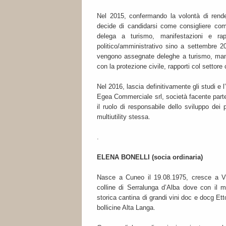
Nel 2015, confermando la volontà di render
decide di candidarsi come consigliere com
delega a turismo, manifestazioni e rap
politico/amministrativo sino a settembre 2
vengono assegnate deleghe a turismo, manifes
con la protezione civile, rapporti col settor
Nel 2016, lascia definitivamente gli studi e 
Egea Commerciale srl, società facente parte
il ruolo di responsabile dello sviluppo dei 
multiutility stessa.
.
ELENA BONELLI (socia ordinaria)
Nasce a Cuneo il 19.08.1975, cresce a Vil
colline di Serralunga d’Alba dove con il ma
storica cantina di grandi vini doc e docg E
bollicine Alta Langa.