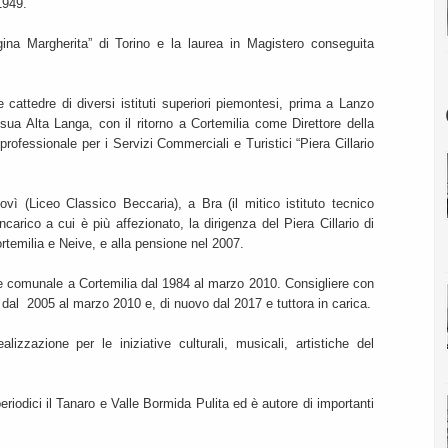
1949.
egina Margherita” di Torino e la laurea in Magistero conseguita
e cattedre di diversi istituti superiori piemontesi, prima a Lanzo
 sua Alta Langa, con il ritorno a Cortemilia come Direttore della
 professionale per i Servizi Commerciali e Turistici “Piera Cillario
ovì (Liceo Classico Beccaria), a Bra (il mitico istituto tecnico
carico a cui è più affezionato, la dirigenza del Piera Cillario di
rtemilia e Neive, e alla pensione nel 2007.
iere comunale a Cortemilia dal 1984 al marzo 2010. Consigliere con
 dal 2005 al marzo 2010 e, di nuovo dal 2017 e tuttora in carica.
izzazione per le iniziative culturali, musicali, artistiche del
eriodici il Tanaro e Valle Bormida Pulita ed è autore di importanti