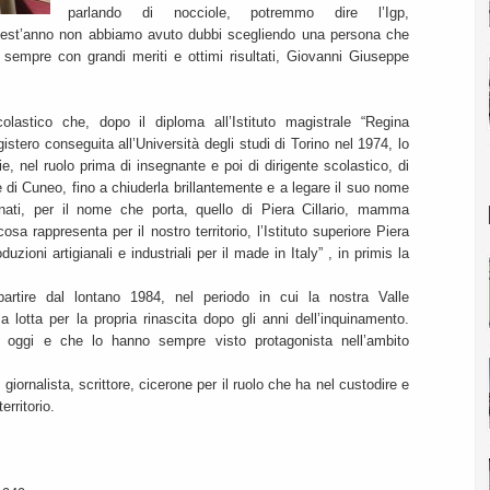
parlando di nocciole, potremmo dire l’Igp,
 quest’anno non abbiamo avuto dubbi scegliendo una persona che
 sempre con grandi meriti e ottimi risultati, Giovanni Giuseppe
olastico che, dopo il diploma all’Istituto magistrale “Regina
istero conseguita all’Università degli studi di Torino nel 1974, lo
ie, nel ruolo prima di insegnante e poi di dirigente scolastico, di
o e di Cuneo, fino a chiuderla brillantemente e a legare il suo nome
onati, per il nome che porta, quello di Piera Cillario, mamma
cosa rappresenta per il nostro territorio, l’Istituto superiore Piera
duzioni artigianali e industriali per il made in Italy” , in primis la
rtire dal lontano 1984, nel periodo in cui la nostra Valle
 lotta per la propria rinascita dopo gli anni dell’inquinamento.
ra oggi e che lo hanno sempre visto protagonista nell’ambito
iornalista, scrittore, cicerone per il ruolo che ha nel custodire e
erritorio.