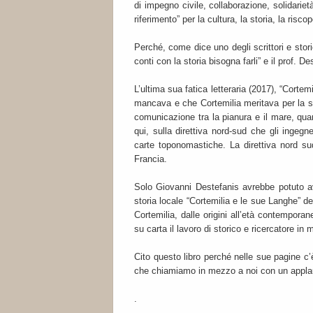
di impegno civile, collaborazione, solidariet
riferimento” per la cultura, la storia, la risco
Perché, come dice uno degli scrittori e stor
conti con la storia bisogna farli” e il prof. D
L’ultima sua fatica letteraria (2017), “Cortem
mancava e che Cortemilia meritava per la su
comunicazione tra la pianura e il mare, qu
qui, sulla direttiva nord-sud che gli ingeg
carte toponomastiche. La direttiva nord su
Francia.
Solo Giovanni Destefanis avrebbe potuto av
storia locale “Cortemilia e le sue Langhe” d
Cortemilia, dalle origini all’età contempor
su carta il lavoro di storico e ricercatore i
Cito questo libro perché nelle sue pagine c
che chiamiamo in mezzo a noi con un appla
.