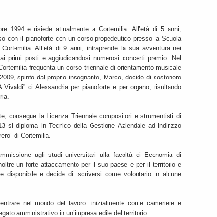
 1994 e risiede attualmente a Cortemilia. All’età di 5 anni,
corso con il pianoforte con un corso propedeutico presso la Scuola
i Cortemilia. All’età di 9 anni, intraprende la sua avventura nei
 ai primi posti e aggiudicandosi numerosi concerti premio. Nel
Cortemilia frequenta un corso triennale di orientamento musicale
2009, spinto dal proprio insegnante, Marco, decide di sostenere
Vivaldi” di Alessandria per pianoforte e per organo, risultando
ria.
te, consegue la Licenza Triennale compositori e strumentisti di
13 si diploma in Tecnico della Gestione Aziendale ad indirizzo
rrero” di Cortemilia.
issione agli studi universitari alla facoltà di Economia di
oltre un forte attaccamento per il suo paese e per il territorio e
e disponibile e decide di iscriversi come volontario in alcune
 entrare nel mondo del lavoro: inizialmente come cameriere e
ato amministrativo in un’impresa edile del territorio.