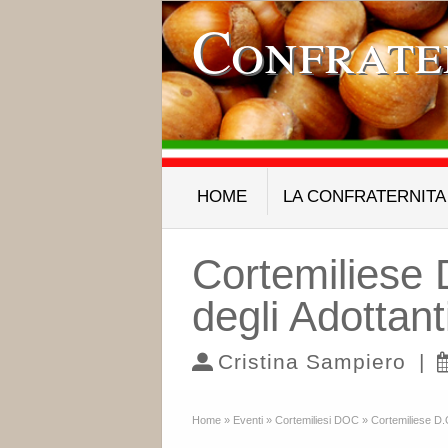
Confrate
HOME
LA CONFRATERNITA
Cortemiliese 
degli Adottant
Cristina Sampiero
|
Home
»
Eventi
»
Cortemiliesi DOC
»
Cortemiliese D.