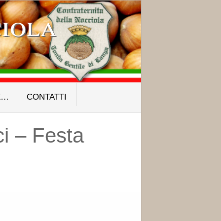
iola
E…
CONTATTI
i – Festa