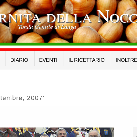
rnita della Nocc
Tonda Gentile di Langa
DIARIO
EVENTI
IL RICETTARIO
INOLTR
ttembre, 2007'