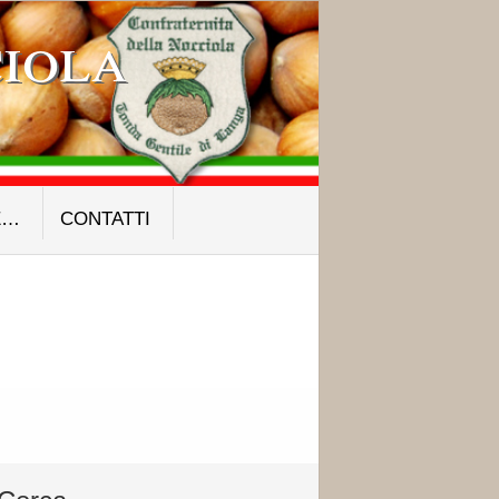
iola
E…
CONTATTI