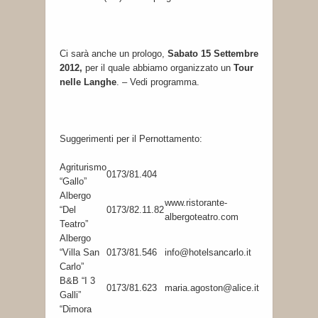
Ci sarà anche un prologo,
Sabato 15 Settembre
2012,
per il quale abbiamo organizzato un
Tour
nelle Langhe
. – Vedi programma.
Suggerimenti per il Pernottamento:
Agriturismo
0173/81.404
“Gallo”
Albergo
www.ristorante-
“Del
0173/82.11.82
albergoteatro.com
Teatro”
Albergo
“Villa San
0173/81.546
info@hotelsancarlo.it
Carlo”
B&B “I 3
0173/81.623
maria.agoston@alice.it
Galli”
“Dimora