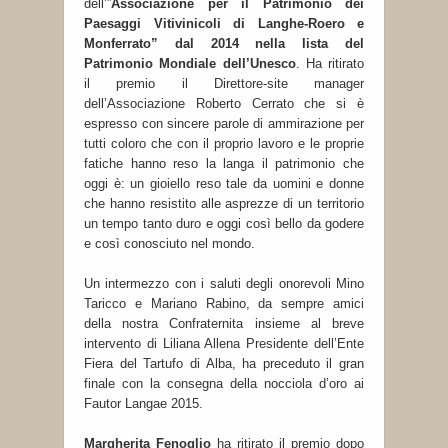
dell’”
Associazione per il Patrimonio dei
Paesaggi
Vitivinicoli di Langhe-Roero e
Monferrato” dal 2014 nella lista del
Patrimonio Mondiale dell’Unesco
. Ha ritirato
il premio il Direttore-site manager
dell’Associazione Roberto Cerrato che si è
espresso con sincere parole di ammirazione per
tutti coloro che con il proprio lavoro e le proprie
fatiche hanno reso la langa il patrimonio che
oggi è: un gioiello reso tale da uomini e donne
che hanno resistito alle asprezze di un territorio
un tempo tanto duro e oggi così bello da godere
e così conosciuto nel mondo.
Un intermezzo con i saluti degli onorevoli Mino
Taricco e Mariano Rabino, da sempre amici
della nostra Confraternita insieme al breve
intervento di Liliana Allena Presidente dell’Ente
Fiera del Tartufo di Alba, ha preceduto il gran
finale con la consegna della nocciola d’oro ai
Fautor Langae 2015.
Margherita Fenoglio
ha ritirato il premio dopo