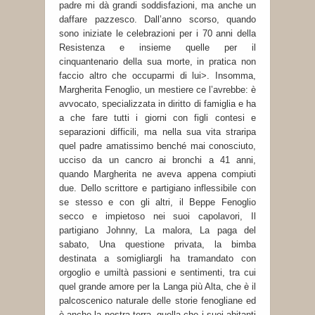
padre mi dà grandi soddisfazioni, ma anche un
daffare pazzesco. Dall’anno scorso, quando
sono iniziate le celebrazioni per i 70 anni della
Resistenza e insieme quelle per il
cinquantenario della sua morte, in pratica non
faccio altro che occuparmi di lui>. Insomma,
Margherita Fenoglio, un mestiere ce l’avrebbe: è
avvocato, specializzata in diritto di famiglia e ha
a che fare tutti i giorni con figli contesi e
separazioni difficili, ma nella sua vita straripa
quel padre amatissimo benché mai conosciuto,
ucciso da un cancro ai bronchi a 41 anni,
quando Margherita ne aveva appena compiuti
due. Dello scrittore e partigiano inflessibile con
se stesso e con gli altri, il Beppe Fenoglio
secco e impietoso nei suoi capolavori, Il
partigiano Johnny, La malora, La paga del
sabato, Una questione privata, la bimba
destinata a somigliargli ha tramandato con
orgoglio e umiltà passioni e sentimenti, tra cui
quel grande amore per la Langa più Alta, che è il
palcoscenico naturale delle storie fenogliane ed
è anche la nostra terra, quella che i suoi abitanti