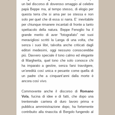
un bel discorso di doveroso omaggio al celebre
papà Beppe ma, al tempo stesso, di elogio per
questa terra che si ama per se stessa e non
solo per quel che di essa si narra. E’ inevitabile
per chiunque rimanere incantati di fronte a tanto
spettacolo della natura. Beppe Fenoglio ha il
grande merito di aver “fotografato” nei suoi
meravigliosi scritti la Langa di una volta, che
senza i suoi libri, talvolta anche criticati dagli
editori medesimi, oggi nessuno conoscerebbe
più. Davvero speciale il tono calmo ed elegante
di Margherita, quel tono che solo conosce chi
ha imparato a gestire, senza farsi travolgere,
un’eredità così unica e pesante come quella di
un padre che a cinquant’anni dalla morte è
ancora così vivo.
Commovente anche il discorso di
Romano
Vola
, fucina di idee e di fatti, che dopo una
trentennale carriera di duro lavoro prima e
pubblica amministrazione dopo, ha fortemente
contribuito alla rinascita di Bergolo fungendo al