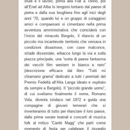
studi e il lavoro, prima alla Fiat a Torino, poi
all’Enel ad Alba lo tengono lontano dal paese di
pietra e dalla sua brughiera fino agli inizi degli
anni ’70, quando lui e un gruppo di coraggiosi
amici e compaesani si cimentano nella prima
avventura amministrativa che coinciderà con
l’inizio del miracolo Bergolo, il rilancio di un
piccolo ma incantevole territorio che versava in
condizioni disastrose, con case malconce,
strade dissestate, erbacce lungo la via e sulla
piazza principale, una “sorta di paese fantasma
dei vecchi film western in bianco e nero”
(descrizione efficace dal libro “Tutti mi
chiamano grama” dedicato a tutti i premiati del
Premio Fedeltà all’Alta Langa ideato e ospitato
da sempre a Bergolo). Il “piccolo grande uomo”,
di cui sveliamo finalmente il nome, Romano
Vola, diventa sindaco nel 1972 e guida una
compagine di giovani temerari che si
inventeranno di tutto per rilanciare il loro paese,
dalle prime serate teatrali e concerti di musica
folk al mitico “Cantè Magg” che partì come
momento di festa per celebrare il risveglio