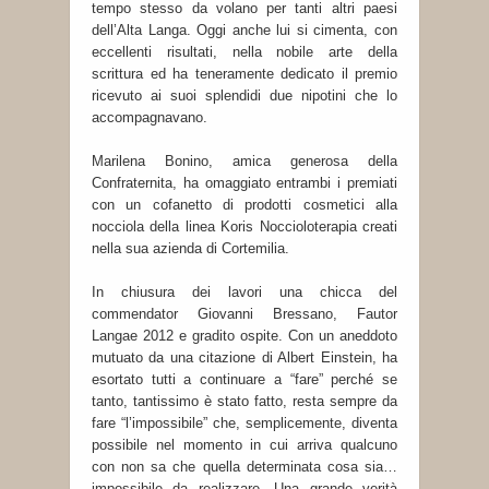
tempo stesso da volano per tanti altri paesi
dell’Alta Langa. Oggi anche lui si cimenta, con
eccellenti risultati, nella nobile arte della
scrittura ed ha teneramente dedicato il premio
ricevuto ai suoi splendidi due nipotini che lo
accompagnavano.
Marilena Bonino, amica generosa della
Confraternita, ha omaggiato entrambi i premiati
con un cofanetto di prodotti cosmetici alla
nocciola della linea Koris Noccioloterapia creati
nella sua azienda di Cortemilia.
In chiusura dei lavori una chicca del
commendator Giovanni Bressano, Fautor
Langae 2012 e gradito ospite. Con un aneddoto
mutuato da una citazione di Albert Einstein, ha
esortato tutti a continuare a “fare” perché se
tanto, tantissimo è stato fatto, resta sempre da
fare “l’impossibile” che, semplicemente, diventa
possibile nel momento in cui arriva qualcuno
con non sa che quella determinata cosa sia…
impossibile da realizzare. Una grande verità