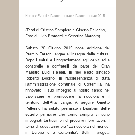
Home
»
Eventi
»
Fautor Langae
»
Fautor Langae 2015
(Testi di Cristina Sampiero e Ginetto Pellerino,
Foto di Livio Bramardi e Severino Marcato)
Sabato 20 Giugno 2015 nona edizione del
Premio Fautor Langae all’insegna della cultura.
Dopo i saluti e i ringraziamenti agli ospiti ed a
consorelle e confratelli da parte del Gran
Maestro Luigi Paleari, in neo eletto sindaco
Roberto Bodrito, in rappresentanza di tutta
l’amministrazione comunale di Cortemilia, ha
rinnovato il suo impegno al nostro fianco nel
valorizzare e promuovere la nocciola e il
territorio dell’Alta Langa. A seguire Ginetto
Pellerino ha subito
premiato i bambini delle
scuole primarie
che come sempre si sono
impegnati tantissimo nel produrre i loro lavori. Il
tema di quest’anno era “La nocciola nel mondo,
in Europa e a Cortemilia”. Belli i progetti