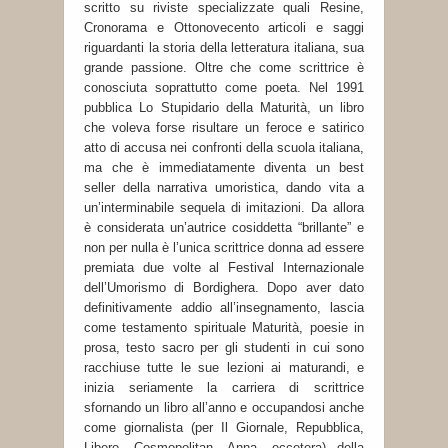
scritto su riviste specializzate quali Resine,
Cronorama e Ottonovecento articoli e saggi
riguardanti la storia della letteratura italiana, sua
grande passione. Oltre che come scrittrice è
conosciuta soprattutto come poeta. Nel 1991
pubblica Lo Stupidario della Maturità, un libro
che voleva forse risultare un feroce e satirico
atto di accusa nei confronti della scuola italiana,
ma che è immediatamente diventa un best
seller della narrativa umoristica, dando vita a
un’interminabile sequela di imitazioni. Da allora
è considerata un’autrice cosiddetta “brillante” e
non per nulla è l’unica scrittrice donna ad essere
premiata due volte al Festival Internazionale
dell’Umorismo di Bordighera. Dopo aver dato
definitivamente addio all’insegnamento, lascia
come testamento spirituale Maturità, poesie in
prosa, testo sacro per gli studenti in cui sono
racchiuse tutte le sue lezioni ai maturandi, e
inizia seriamente la carriera di scrittrice
sfornando un libro all’anno e occupandosi anche
come giornalista (per Il Giornale, Repubblica,
Libero, Cosmopolitan, Anna, eccetera) della