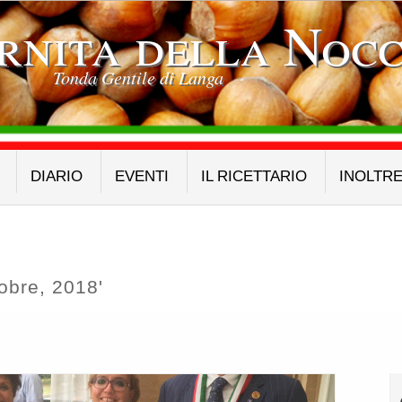
rnita della Nocc
Tonda Gentile di Langa
DIARIO
EVENTI
IL RICETTARIO
INOLTR
tobre, 2018'