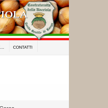
iola
E…
CONTATTI