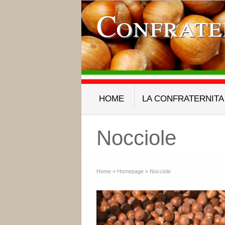
Confrate
HOME
LA CONFRATERNITA
Nocciole
Home
»
Homepage
»
Nocciole