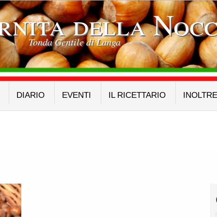
rnita della Nocc
Tonda Gentile di Langa
DIARIO
EVENTI
IL RICETTARIO
INOLTR