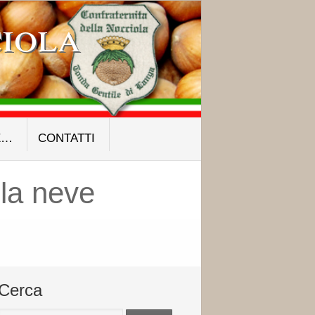
iola
E…
CONTATTI
la neve
Cerca