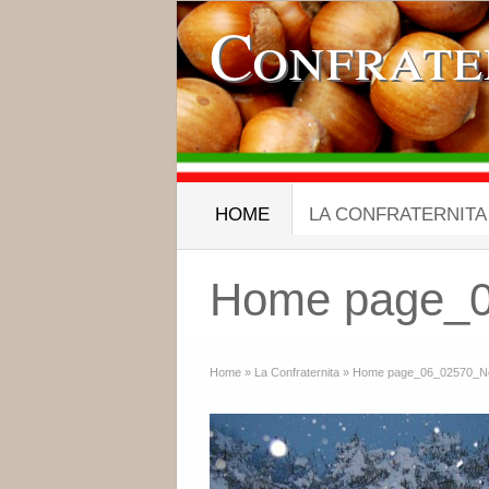
Confrate
HOME
LA CONFRATERNITA
Home page_06
Home
»
La Confraternita
»
Home page_06_02570_Nocc