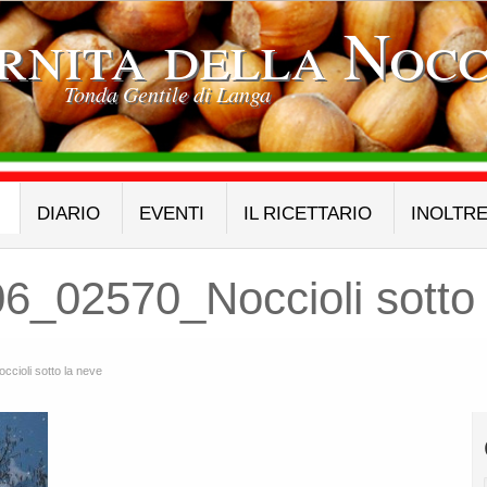
rnita della Nocc
Tonda Gentile di Langa
DIARIO
EVENTI
IL RICETTARIO
INOLTR
_02570_Noccioli sotto 
ioli sotto la neve