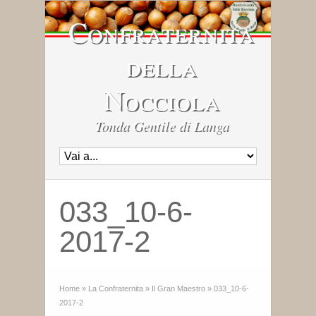
Confraternita
della
Nocciola
Tonda Gentile di Langa
033_10-6-
2017-2
Home
»
La Confraternita
»
Il Gran Maestro
»
033_10-6-
2017-2