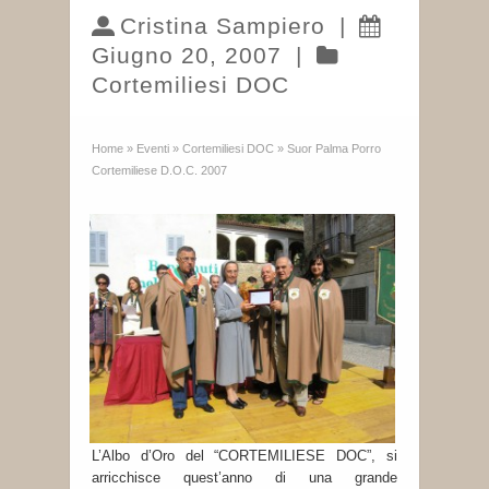
Cristina Sampiero
|
Giugno 20, 2007
|
Cortemiliesi DOC
Home
»
Eventi
»
Cortemiliesi DOC
»
Suor Palma Porro
Cortemiliese D.O.C. 2007
L’Albo d’Oro del “CORTEMILIESE DOC”, si
arricchisce quest’anno di una grande