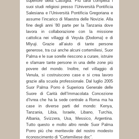
superiore della Castiglia. Più tardi completa i
suoi studi religiosi presso l’Università Pontificia
Salesiana e l’Università Pontificia Gregoriana e
assume l’incarico di Maestra delle Novizie. Alla
fine degli anni ’80 parte per la Tanzania dove
lavora in collaborazione con la missione
cattolica nei villaggi di Veyula (Dodoma) e di
Mlyuji. Grazie all’aiuto di tante persone
generose, tra cui anche alcuni cortemiliesi, Suor
Palma e le sue sorelle riescono a curare, istruire
e sfamare tante persone in una delle zone più
povere del mondo. Inoltre, nel villaggio di
Venula, si costruiscono case e si crea lavoro
grazie alla scuola professionale. Dal luglio 2005
Suor Palma Porro è Superiora Generale delle
Suore di Carità dell’Immacolata Concezione
d’Ivrea che ha la sede centrale a Roma ma ha
case in diverse parti del mondo: Kenya,
Tanzania, Libia, Israele, Libano, Turchia,
Albania, Svizzera, Usa, Messico, Argentina.
Tutto questo e molto altro rende Suor Palma
Porro più che meritevole del nostro modesto
riconoscimento di “Cortemiliese doc”.