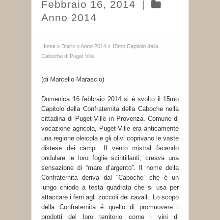
Febbraio 16, 2014
|
Anno 2014
Home
»
Diario
»
Anno 2014
»
15mo Capitolo della
Caboche di Puget Ville
(di Marcello Marascio)
Domenica 16 febbraio 2014 si é svolto il 15mo
Capitolo della Confraternita della Caboche nella
cittadina di Puget-Ville in Provenza. Comune di
vocazione agricola, Puget-Ville era anticamente
una regione oleicola e gli olivi coprivano le vaste
distese dei campi. Il vento mistral facendo
ondulare le loro foglie scintillanti, creava una
sensazione di “mare d’argento”. Il nome della
Confraternita deriva dal “Caboche” che é un
lungo chiodo a testa quadrata che si usa per
attaccare i ferri agli zoccoli dei cavalli. Lo scopo
della Confraternita é quello di promuovere i
prodotti del loro territorio come i vini di