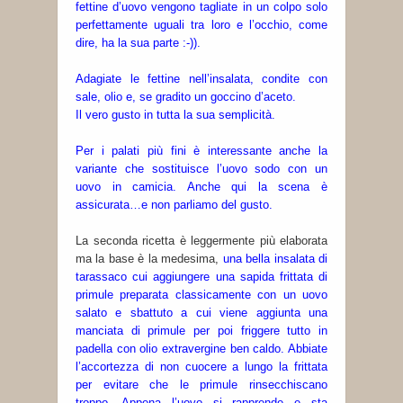
fettine d’uovo vengono tagliate in un colpo solo
perfettamente uguali tra loro e l’occhio, come
dire, ha la sua parte :-)).
Adagiate le fettine nell’insalata, condite con
sale, olio e, se gradito un goccino d’aceto.
Il vero gusto in tutta la sua semplicità.
Per i palati più fini è interessante anche la
variante che sostituisce l’uovo sodo con un
uovo in camicia. Anche qui la scena è
assicurata…e non parliamo del gusto.
La seconda ricetta è leggermente più elaborata
ma la base è la medesima,
una bella insalata di
tarassaco cui aggiungere una sapida frittata di
primule preparata classicamente con un uovo
salato e sbattuto a cui viene aggiunta una
manciata di primule per poi friggere tutto in
padella con olio extravergine ben caldo. Abbiate
l’accortezza di non cuocere a lungo la frittata
per evitare che le primule rinsecchiscano
troppo. Appena l’uovo si rapprende e sta