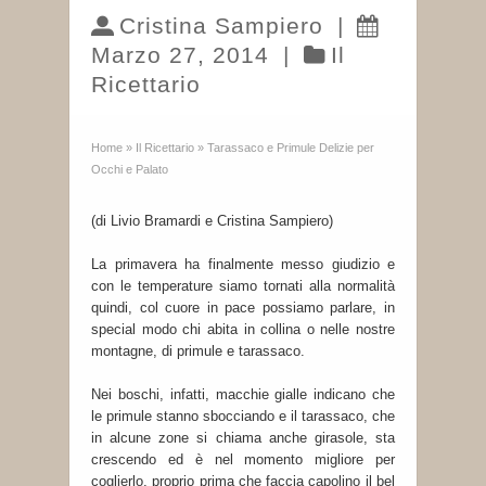
Cristina Sampiero
|
Marzo 27, 2014
|
Il
Ricettario
Home
»
Il Ricettario
»
Tarassaco e Primule Delizie per
Occhi e Palato
(di Livio Bramardi e Cristina Sampiero)
La primavera ha finalmente messo giudizio e
con le temperature siamo tornati alla normalità
quindi, col cuore in pace possiamo parlare, in
special modo chi abita in collina o nelle nostre
montagne, di primule e tarassaco.
Nei boschi, infatti, macchie gialle indicano che
le primule stanno sbocciando e il tarassaco, che
in alcune zone si chiama anche girasole, sta
crescendo ed è nel momento migliore per
coglierlo, proprio prima che faccia capolino il bel