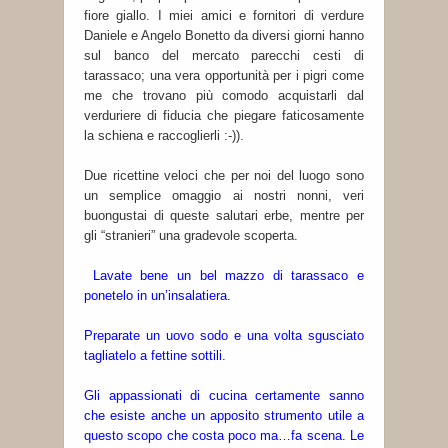
fiore giallo. I miei amici e fornitori di verdure
Daniele e Angelo Bonetto da diversi giorni hanno
sul banco del mercato parecchi cesti di
tarassaco; una vera opportunità per i pigri come
me che trovano più comodo acquistarli dal
verduriere di fiducia che piegare faticosamente
la schiena e raccoglierli :-)).
Due ricettine veloci che per noi del luogo sono
un semplice omaggio ai nostri nonni, veri
buongustai di queste salutari erbe, mentre per
gli “stranieri” una gradevole scoperta.
Lavate bene un bel mazzo di tarassaco e
ponetelo in un’insalatiera.
Preparate un uovo sodo e una volta sgusciato
tagliatelo a fettine sottili.
Gli appassionati di cucina certamente sanno
che esiste anche un apposito strumento utile a
questo scopo che costa poco ma…fa scena. Le