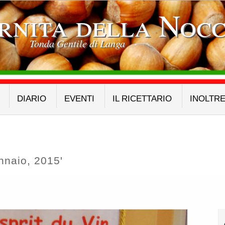
rnita della Nocc
Tonda Gentile di Langa
DIARIO
EVENTI
IL RICETTARIO
INOLTR
nnaio, 2015'