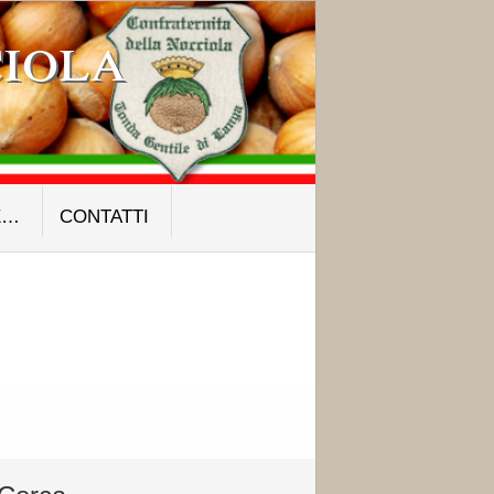
iola
E…
CONTATTI