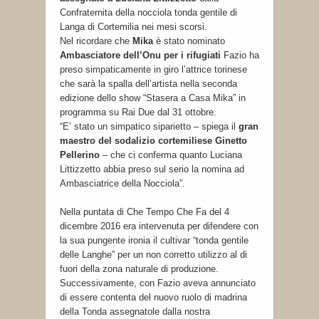
Confraternita della nocciola tonda gentile di
Langa di Cortemilia nei mesi scorsi.
Nel ricordare che
Mika
è stato nominato
Ambasciatore dell’Onu per i rifugiati
Fazio ha
preso simpaticamente in giro l’attrice torinese
che sarà la spalla dell’artista nella seconda
edizione dello show “Stasera a Casa Mika” in
programma su Rai Due dal 31 ottobre.
“E’ stato un simpatico siparietto – spiega il
gran
maestro del sodalizio cortemiliese Ginetto
Pellerino
– che ci conferma quanto Luciana
Littizzetto abbia preso sul serio la nomina ad
Ambasciatrice della Nocciola”.
Nella puntata di Che Tempo Che Fa del 4
dicembre 2016 era intervenuta per difendere con
la sua pungente ironia il cultivar “tonda gentile
delle Langhe” per un non corretto utilizzo al di
fuori della zona naturale di produzione.
Successivamente, con Fazio aveva annunciato
di essere contenta del nuovo ruolo di madrina
della Tonda assegnatole dalla nostra