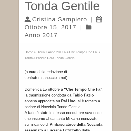
Tonda Gentile
Cristina Sampiero
|
Ottobre 15, 2017
|
Anno 2017
Home
»
Diario
»
Anno 2017
»
A Che Tempo Che Fa Si
Torna A Parlare Della Tonda Gentile
(a cura della redazione di
confraternitanocciola.net)
Domenica 15 ottobre a
“Che Tempo Che Fa”
,
la trasmissione condotta da
Fabio Fazio
appena approdata su
Rai Uno
, si è tornato a
parlare di Nocciola Tonda Gentile.
A farlo è stato lo stesso conduttore savonese
che insieme al cantante
Mika
ha ironizzato
sull’incarico di
Ambasciatrice della Nocciola
assegnato a Luciana Littizzetto
dalla