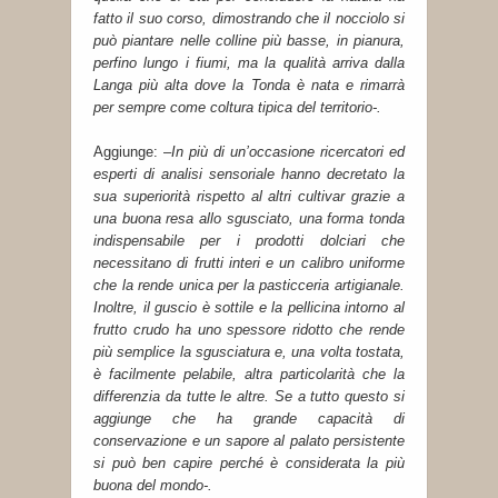
fatto il suo corso, dimostrando che il nocciolo si
può piantare nelle colline più basse, in pianura,
perfino lungo i fiumi, ma la qualità arriva dalla
Langa più alta dove la Tonda è nata e rimarrà
per sempre come coltura tipica del territorio-.
Aggiunge: –
In più di un’occasione ricercatori ed
esperti di analisi sensoriale hanno decretato la
sua superiorità rispetto al altri cultivar grazie a
una buona resa allo sgusciato, una forma tonda
indispensabile per i prodotti dolciari che
necessitano di frutti interi e un calibro uniforme
che la rende unica per la pasticceria artigianale.
Inoltre, il guscio è sottile e la pellicina intorno al
frutto crudo ha uno spessore ridotto che rende
più semplice la sgusciatura e, una volta tostata,
è facilmente pelabile, altra particolarità che la
differenzia da tutte le altre. Se a tutto questo si
aggiunge che ha grande capacità di
conservazione e un sapore al palato persistente
si può ben capire perché è considerata la più
buona del mondo-.