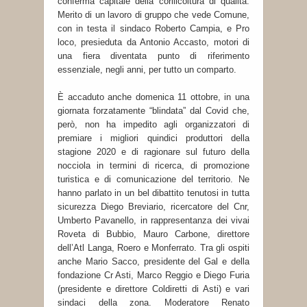
conferma capitale della corilicoltura di qualità.
Merito di un lavoro di gruppo che vede Comune,
con in testa il sindaco Roberto Campia, e Pro
loco, presieduta da Antonio Accasto, motori di
una fiera diventata punto di riferimento
essenziale, negli anni, per tutto un comparto.
È accaduto anche domenica 11 ottobre, in una
giornata forzatamente “blindata” dal Covid che,
però, non ha impedito agli organizzatori di
premiare i migliori quindici produttori della
stagione 2020 e di ragionare sul futuro della
nocciola in termini di ricerca, di promozione
turistica e di comunicazione del territorio. Ne
hanno parlato in un bel dibattito tenutosi in tutta
sicurezza Diego Breviario, ricercatore del Cnr,
Umberto Pavanello, in rappresentanza dei vivai
Roveta di Bubbio, Mauro Carbone, direttore
dell’Atl Langa, Roero e Monferrato. Tra gli ospiti
anche Mario Sacco, presidente del Gal e della
fondazione Cr Asti, Marco Reggio e Diego Furia
(presidente e direttore Coldiretti di Asti) e vari
sindaci della zona. Moderatore Renato