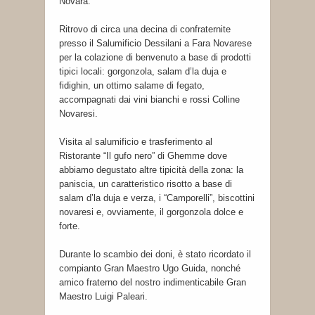
Novara.
Ritrovo di circa una decina di confraternite
presso il Salumificio Dessilani a Fara Novarese
per la colazione di benvenuto a base di prodotti
tipici locali: gorgonzola, salam d’la duja e
fidighin, un ottimo salame di fegato,
accompagnati dai vini bianchi e rossi Colline
Novaresi.
Visita al salumificio e trasferimento al
Ristorante “Il gufo nero” di Ghemme dove
abbiamo degustato altre tipicità della zona: la
paniscia, un caratteristico risotto a base di
salam d’la duja e verza, i “Camporelli”, biscottini
novaresi e, ovviamente, il gorgonzola dolce e
forte.
Durante lo scambio dei doni, è stato ricordato il
compianto Gran Maestro Ugo Guida, nonché
amico fraterno del nostro indimenticabile Gran
Maestro Luigi Paleari.