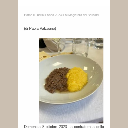
Home
»
Diario
»
Anno 2023
»
Al Magistero dei Bruscitti
(di Paola Valzoano)
Domenica 8 ottobre 2023, la confraternita della