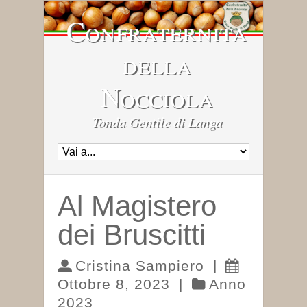
Confraternita
della
Nocciola
Tonda Gentile di Langa
Al Magistero
dei Bruscitti
Cristina Sampiero
|
Ottobre 8, 2023
|
Anno
2023