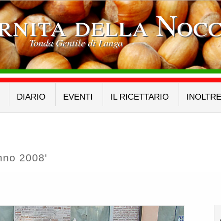
rnita della Nocc
Tonda Gentile di Langa
DIARIO
EVENTI
IL RICETTARIO
INOLTR
nno 2008'