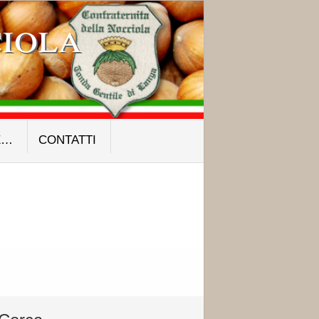
iola
E…
CONTATTI