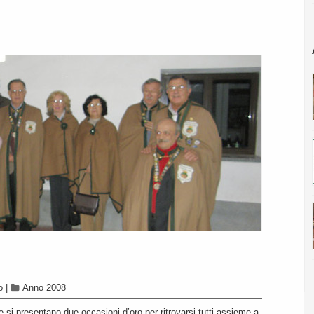
o
|
Anno 2008
si presentano due occasioni d’oro per ritrovarsi tutti assieme a