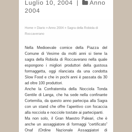
Luglio 10, 2004
|
Anno
2004
Home
»
Diario
»
Anno 2004
»
Sagra della Robiola di
Roccaverano
Nella Medioevale cornice della Piazza del
Comune di Vesime da molti anni si tiene la
sagra della Robiola di Roccaverano nella quale
espongono i migliori produttori della gustosa
formaggetta, oggi rilanciata da una condotta
Slow Food e che in pochi anni è passata da 30
ad oltre 100 produttori.
Anche la Confraternita della Nocciola Tonda
Gentile di Langa, che ha sede nella confinante
Cortemilia, da questo anno partecipa alla Sagra
con un stand che offre l’aperitivo con focaccia
alla nocciola e nocciole tostate ai partecipanti.
Ma non solo, il Gran Maestro Paleari, che è
anche un assaggiatore di formaggi “certificato”
Onaf (Ordine Nazionale Assaggiatori di