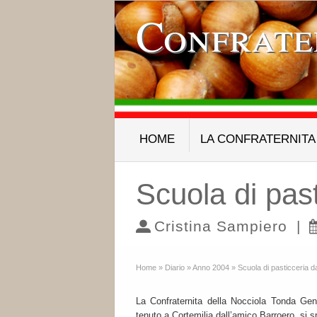
Confrate
HOME
LA CONFRATERNITA
Scuola di pas
Cristina Sampiero
|
Home
»
Diario
»
Anno 2004
»
Scuola di pasticceria d
La Confraternita della Nocciola Tonda Gen
tenuto a Cortemilia dall’amico Barroero, si s