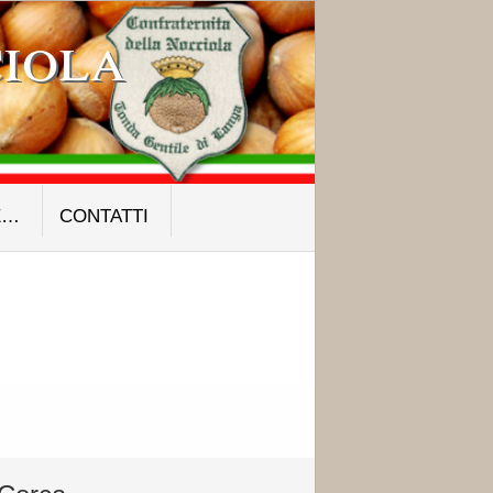
iola
E…
CONTATTI