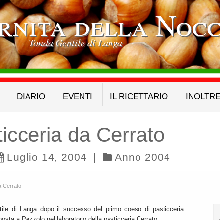
rnita della Nocc
Tonda Gentile di Langa
DIARIO
EVENTI
IL RICETTARIO
INOLTR
ticceria da Cerrato
Luglio 14, 2004
|
Anno 2004
a Cerrato
tile di Langa dopo il successo del primo coeso di pasticceria
posta a Pezzolo nel laboratorio della pasticceria Cerrato.