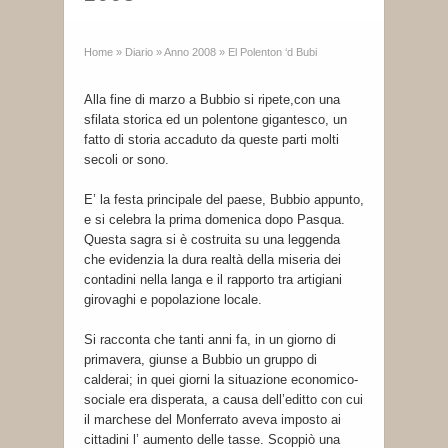
Home
»
Diario
»
Anno 2008
»
El Polenton ‘d Bubi
Alla fine di marzo a Bubbio si ripete,con una
sfilata storica ed un polentone gigantesco, un
fatto di storia accaduto da queste parti molti
secoli or sono.
E’ la festa principale del paese, Bubbio appunto,
e si celebra la prima domenica dopo Pasqua.
Questa sagra si è costruita su una leggenda
che evidenzia la dura realtà della miseria dei
contadini nella langa e il rapporto tra artigiani
girovaghi e popolazione locale.
Si racconta che tanti anni fa, in un giorno di
primavera, giunse a Bubbio un gruppo di
calderai; in quei giorni la situazione economico-
sociale era disperata, a causa dell’editto con cui
il marchese del Monferrato aveva imposto ai
cittadini l’ aumento delle tasse. Scoppiò una