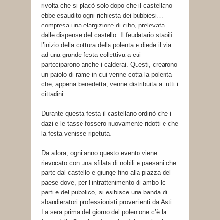
rivolta che si placò solo dopo che il castellano
ebbe esaudito ogni richiesta dei bubbiesi…
compresa una elargizione di cibo, prelevata
dalle dispense del castello. Il feudatario stabilì
l’inizio della cottura della polenta e diede il via
ad una grande festa collettiva a cui
parteciparono anche i calderai. Questi, crearono
un paiolo di rame in cui venne cotta la polenta
che, appena benedetta, venne distribuita a tutti i
cittadini.
Durante questa festa il castellano ordinò che i
dazi e le tasse fossero nuovamente ridotti e che
la festa venisse ripetuta.
Da allora, ogni anno questo evento viene
rievocato con una sfilata di nobili e paesani che
parte dal castello e giunge fino alla piazza del
paese dove, per l’intrattenimento di ambo le
parti e del pubblico, si esibisce una banda di
sbandieratori professionisti provenienti da Asti.
La sera prima del giorno del polentone c’è la