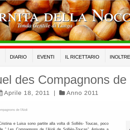
rnita della Nocc
Tonda Gentile di Langa
DIARIO
EVENTI
IL RICETTARIO
INOLTR
el des Compagnons de l
Aprile 18, 2011
|
Anno 2011
mpagnons de l’Aïoli
Cristina e Luisa sono partite alla volta di Solliês- Toucas, poco
 de ” Les Compagnons de l’Aïoli de Solliès-Toucas”. Arrivate a