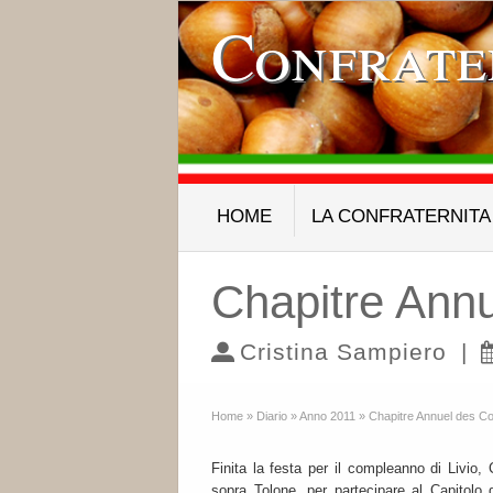
Confrate
HOME
LA CONFRATERNITA
Chapitre Annu
Cristina Sampiero
|
Home
»
Diario
»
Anno 2011
»
Chapitre Annuel des Co
Finita la festa per il compleanno di Livio, 
sopra Tolone, per partecipare al Capitolo