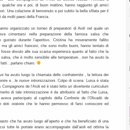
o qualche ora e poi, di buon mattino, hanno raggiunto gli amici
ori. Una colazione di benvenuto e poi subito la bella sfilata per il
i da molti paesi della Francia.
hanno organizzato un torneo di preparatori di Aiolì nel quale un
veva cimentarsi nella preparazione della famosa salsa che
 gustato durante l’aperitivo. Cristina ha miseramente fallito
… ma gli amici francesi, che sono molto buoni, hanno tentato di
 fosse dovuto alle sua scarsa esperienza quanto al fatto che la
 salsa, che è molto sensibile alle temperature…non ha avuto la
i fatti…parlano chiaro.
ove ha avuto luogo la chiamata delle confraternite , la lettura dei
enire e…le nuove intronizzazioni. Colpo di scena: Luisa è stata
Compagnons de l’Aïoli ed è stato letto un divertente curriculum
erito di tale intronizzazione è da attribuirsi al fatto che Luisa,
aveva partecipato al capitolo della Confrerie de l’Olivadò de
e doti oratorie che le hanno permesso di farsi conoscere ed
l pasto che ha avuto luogo all’aperto e che ha beneficiato di una
 cui tutte le portate erano accompagnate dall’aioli ed ottima la