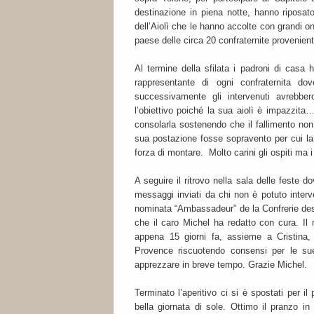
destinazione in piena notte, hanno riposat
dell’Aiolì che le hanno accolte con grandi on
paese delle circa 20 confraternite provenient
Al termine della sfilata i padroni di casa 
rappresentante di ogni confraternita do
successivamente gli intervenuti avrebbero
l’obiettivo poiché la sua aiolì è impazzita
consolarla sostenendo che il fallimento non
sua postazione fosse sopravento per cui la
forza di montare. Molto carini gli ospiti ma 
A seguire il ritrovo nella sala delle feste d
messaggi inviati da chi non è potuto interv
nominata “Ambassadeur” de la Confrerie des 
che il caro Michel ha redatto con cura. Il m
appena 15 giorni fa, assieme a Cristina, 
Provence riscuotendo consensi per le su
apprezzare in breve tempo. Grazie Michel.
Terminato l’aperitivo ci si è spostati per i
bella giornata di sole. Ottimo il pranzo in