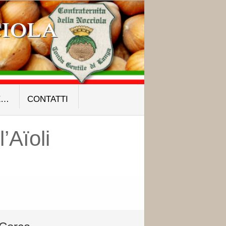
iola
E…
CONTATTI
’Aïoli