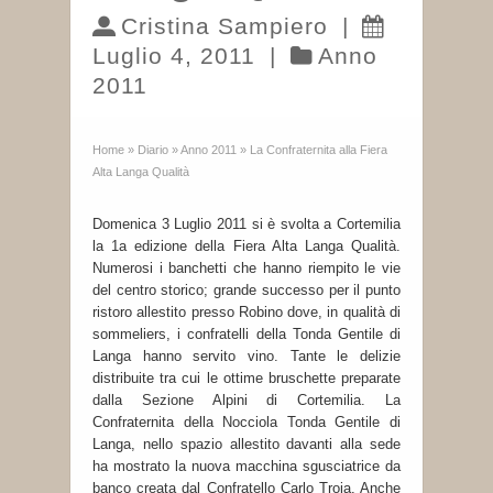
Cristina Sampiero
|
Luglio 4, 2011
|
Anno
2011
Home
»
Diario
»
Anno 2011
»
La Confraternita alla Fiera
Alta Langa Qualità
Domenica 3 Luglio 2011 si è svolta a Cortemilia
la 1a edizione della Fiera Alta Langa Qualità.
Numerosi i banchetti che hanno riempito le vie
del centro storico; grande successo per il punto
ristoro allestito presso Robino dove, in qualità di
sommeliers, i confratelli della Tonda Gentile di
Langa hanno servito vino. Tante le delizie
distribuite tra cui le ottime bruschette preparate
dalla Sezione Alpini di Cortemilia. La
Confraternita della Nocciola Tonda Gentile di
Langa, nello spazio allestito davanti alla sede
ha mostrato la nuova macchina sgusciatrice da
banco creata dal Confratello Carlo Troia. Anche